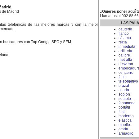
Madrid
s de Madrid
¿Quieres poner aquí t
Llamanos al 902 88 66
LAS PAL
litas telefónicas de las mejores marcas y con la mejor
l mercado.
cauterio
flanco
cálamo
 en buscadores con Top Google SEO y SEM
recia
inmediata
artillería
elona
calibre
metralla
desveno
embocadur
cencerro
foco
teleobjetivo
brazal
criado
soplón
secreto
fenomenal
portátil
fusil
moderno
elástica
muelle
atada
armadijo