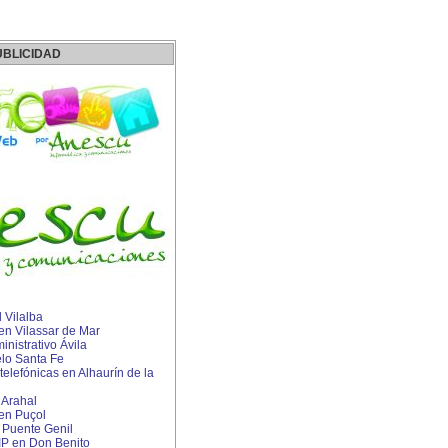
UBLICIDAD
 Vilalba
 en Vilassar de Mar
nistrativo Ávila
lo Santa Fe
telefónicas en Alhaurín de la
 Arahal
 en Puçol
n Puente Genil
 IP en Don Benito