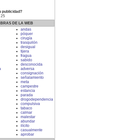
u publicidad?
 25
ABRAS DE LA WEB
andas
póquer
cirugía
trasquilón
desigual
tijera
fragua
sabido
desconocida
a
adversa
consignación
señalamiento
meta
campestre
estancia
parada
drogodependencia
compulsiva
tabaco
calmar
malestar
abundar
ilícito
casualmente
aprobar