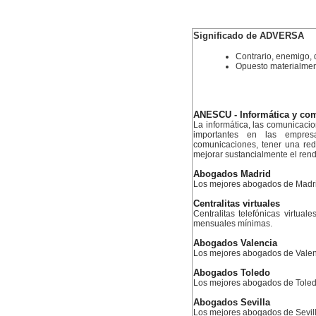
Significado de ADVERSA
Contrario, enemigo, 
Opuesto materialment
ANESCU - Informática y co
La informática, las comunicaci
importantes en las empres
comunicaciones, tener una re
mejorar sustancialmente el ren
Abogados Madrid
Los mejores abogados de Madr
Centralitas virtuales
Centralitas telefónicas virtual
mensuales mínimas.
Abogados Valencia
Los mejores abogados de Valen
Abogados Toledo
Los mejores abogados de Tole
Abogados Sevilla
Los mejores abogados de Sevil