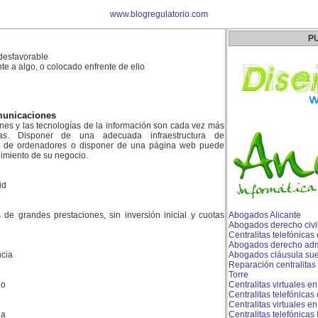
www.blogregulatorio.com
P
desfavorable
e a algo, o colocado enfrente de ello
municaciones
ones y las tecnologías de la información son cada vez más
as. Disponer de una adecuada infraestructura de
d de ordenadores o disponer de una página web puede
dimiento de su negocio.
id
es de grandes prestaciones, sin inversión inicial y cuotas
Abogados Alicante
Abogados derecho civil
Centralitas telefónicas
Abogados derecho admi
cia
Abogados cláusula sue
Reparación centralitas 
Torre
do
Centralitas virtuales en
Centralitas telefónicas
Centralitas virtuales e
la
Centralitas telefónicas