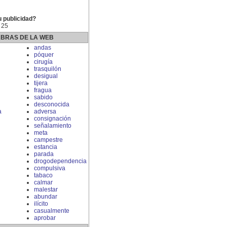
u publicidad?
 25
ABRAS DE LA WEB
andas
póquer
cirugía
trasquilón
desigual
tijera
fragua
sabido
desconocida
a
adversa
consignación
señalamiento
meta
campestre
estancia
parada
drogodependencia
compulsiva
tabaco
calmar
malestar
abundar
ilícito
casualmente
aprobar