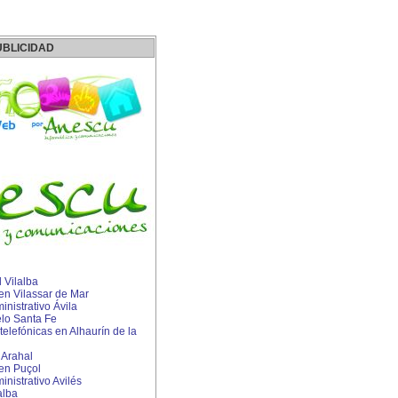
UBLICIDAD
 Vilalba
 en Vilassar de Mar
nistrativo Ávila
lo Santa Fe
telefónicas en Alhaurín de la
 Arahal
 en Puçol
istrativo Avilés
alba