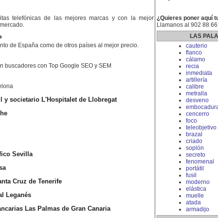
litas telefónicas de las mejores marcas y con la mejor
¿Quieres poner aquí t
l mercado.
Llamanos al 902 88 66
LAS PAL
P
nto de España como de otros países al mejor precio.
cauterio
flanco
cálamo
 en buscadores con Top Google SEO y SEM
recia
inmediata
artillería
elona
calibre
metralla
y societario L'Hospitalet de Llobregat
desveno
embocadur
che
cencerro
foco
teleobjetivo
brazal
criado
soplón
ico Sevilla
secreto
fenomenal
sa
portátil
fusil
nta Cruz de Tenerife
moderno
elástica
al Leganés
muelle
atada
ncarias Las Palmas de Gran Canaria
armadijo