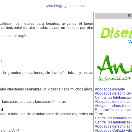
www.blogregulatorio.com
P
ldean los metales para forjarlos, avivando el fuego
te horizontal de aire producida por un fuelle o por otro
stalado este fogón
id
es de grandes prestaciones, sin inversión inicial y cuotas
aña ofreciendo centralitas VoIP desde hace muchos años.
Abogados Alicante
Abogados derecho civil
Centralitas telefónicas
, farmacias abiertas y farmacias 24 horas.
Abogados derecho admi
Abogados cláusula sue
id
Reparación centralitas 
da a todo tipo de instalaciones de telefonía y redes en
Torre
Centralitas virtuales en
Centralitas telefónicas
Abogados derecho admin
lefonia VoIP
Abogados Collado Vill